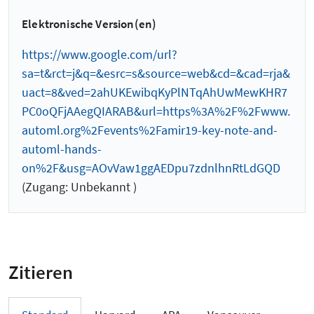
Elektronische Version(en)
https://www.google.com/url?
sa=t&rct=j&q=&esrc=s&source=web&cd=&cad=rja&
uact=8&ved=2ahUKEwibqKyPlNTqAhUwMewKHR7
PC0oQFjAAegQIARAB&url=https%3A%2F%2Fwww.
automl.org%2Fevents%2Famir19-key-note-and-
automl-hands-
on%2F&usg=AOvVaw1ggAEDpu7zdnlhnRtLdGQD
(Zugang: Unbekannt )
Zitieren