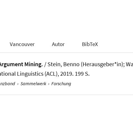
Vancouver
Autor
BibTeX
 Argument Mining.
/ Stein, Benno (Herausgeber*in)
; W
ional Linguistics (ACL), 2019. 199 S.
enzband
›
Sammelwerk
›
Forschung