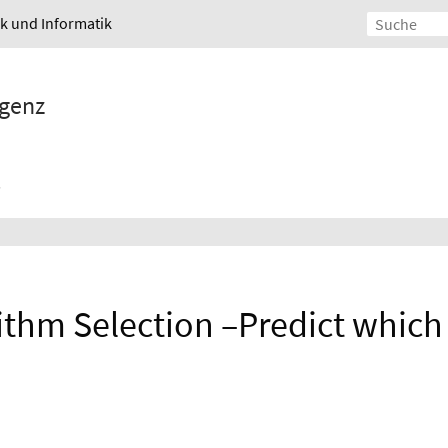
ik und Informatik
igenz
thm Selection –Predict which 