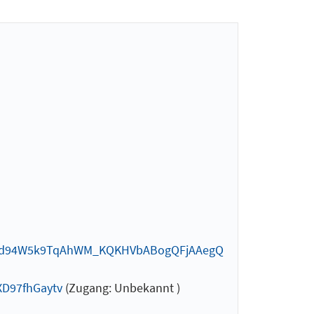
wjd94W5k9TqAhWM_KQKHVbABogQFjAAegQ
D97fhGaytv
(Zugang: Unbekannt )