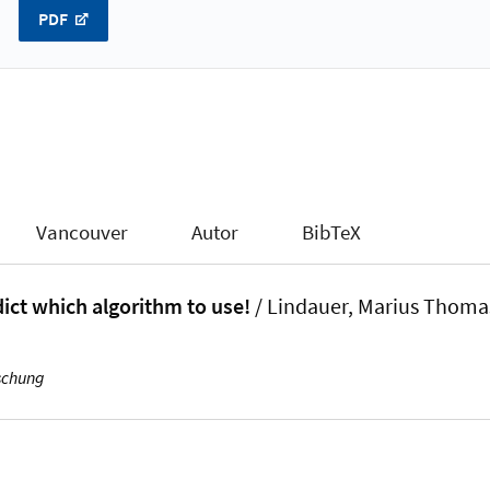
PDF
Vancouver
Autor
BibTeX
ict which algorithm to use!
/
Lindauer, Marius Thoma
schung