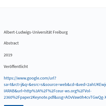
Albert-Ludwigs-Universität Freiburg
Abstract
2019
Veröffentlicht
https://www.google.com/url?
sa=t&rct=j&q=&esrc=s&source=web&cd=&ved=2ahUKE
IARAB&url=http%3A%2F%2Fceur-ws.org%2FVol-
2360%2Fpaper2Keynote.pdf&usg=AOvVaw0h4cvTGwQg-X