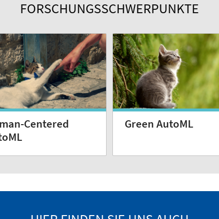
FORSCHUNGSSCHWERPUNKTE
Green AutoML
man-Centered
toML
HIER FINDEN SIE UNS AUCH