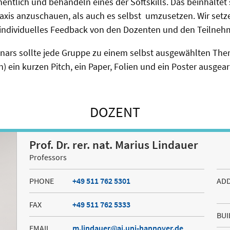
hentlich und behandeln eines der Softskills. Das beinhaltet
raxis anzuschauen, als auch es selbst umzusetzen. Wir setzen
individuelles Feedback von den Dozenten und den Teilneh
ars sollte jede Gruppe zu einem selbst ausgewählten The
) ein kurzen Pitch, ein Paper, Folien und ein Poster ausgea
DOZENT
Prof. Dr. rer. nat. Marius Lindauer
Professors
PHONE
+49 511 762 5301
AD
FAX
+49 511 762 5333
BUI
EMAIL
m.lindauer
ai.uni-hannover.de