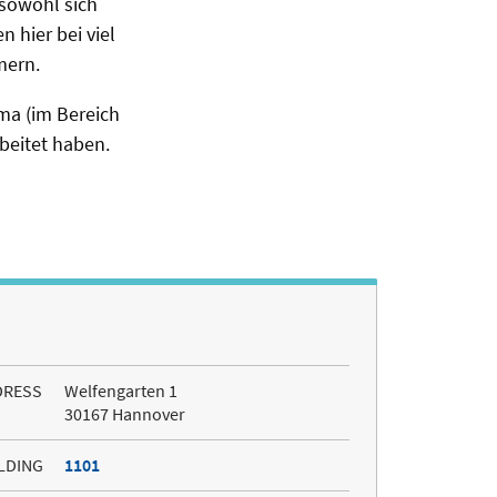
 sowohl sich
 hier bei viel
mern.
ma (im Bereich
rbeitet haben.
DRESS
Welfengarten 1
30167 Hannover
LDING
1101