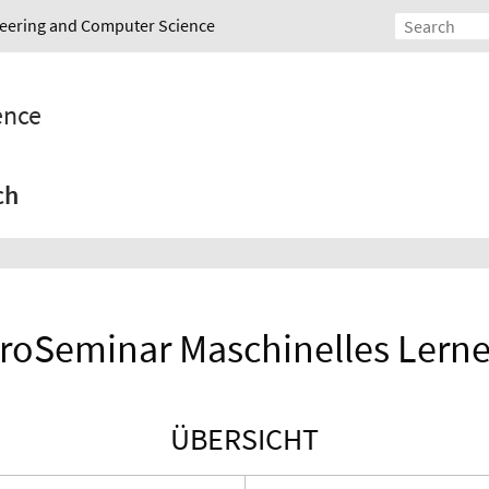
ineering and Computer Science
gence
ch
roSeminar Maschinelles Lern
ÜBERSICHT