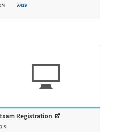
OM
A419
Exam Registration
QIS